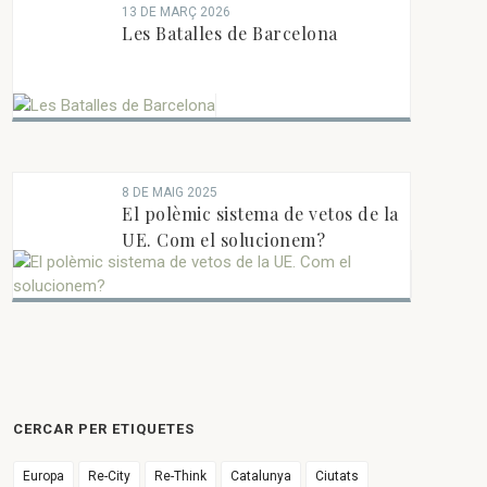
la UE: la seva afectació a les
13 DE MARÇ 2026
ONG...
Les Batalles de Barcelona
8 DE MAIG 2025
El polèmic sistema de vetos de la
UE. Com el solucionem?
CERCAR PER ETIQUETES
Europa
Re-City
Re-Think
Catalunya
Ciutats