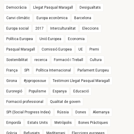
Democràcia
Llegat Pasqual Maragall
Desigualtats
Canvi climàtic
Europa econòmica
Barcelona
Europa social
2017
Interculturalitat
Eleccions
Política Europea
Unió Europea
Economia
Pasqual Maragall
Comissió Europea
UE
Premi
Sostenibilitat
recerca
Formació i Treball
Cultura
França
SPI
Política Internacional
Parlament Europeu
Girona
#joproposoue
Testimoni Llegat Pasqual Maragall
Euroregió
Populisme
Espanya
Educació
Formació professional
Qualitat de govern
SPI (Social Progress Index)
Rússia
Dones
Alemanya
Empordà
Estats Units
Metròpolis
Bones Pràctiques
Grècia
Refugiats
Mediterrani
Eleccions europees