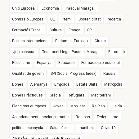
Unió Europea
Economia
Pasqual Maragall
Comissió Europea
UE
Premi
Sostenibilitat
recerca
Formació i Treball
Cultura
França
SPI
Política Internacional
Parlament Europeu
Girona
#joproposoue
Testimoni Llegat Pasqual Maragall
Euroregió
Populisme
Espanya
Educació
Formació professional
Qualitat de govern
SPI (Social Progress Index)
Rússia
Dones
Alemanya
Empordà
Estats Units
Metròpolis
Bones Pràctiques
Grècia
Refugiats
Mediterrani
Eleccions europees
Joves
Mobilitat
Re-Plan
Lleida
Abandonament escolar prematur
Regions
Federalisme
política espanyola
Salut pública
manifest
Covid-19
AMB (Àrea Metropolitana de Barcelona)