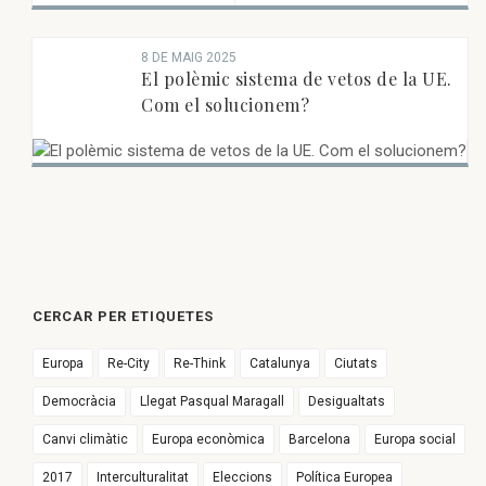
8 DE MAIG 2025
El polèmic sistema de vetos de la UE.
Com el solucionem?
CERCAR PER ETIQUETES
Europa
Re-City
Re-Think
Catalunya
Ciutats
Democràcia
Llegat Pasqual Maragall
Desigualtats
Canvi climàtic
Europa econòmica
Barcelona
Europa social
2017
Interculturalitat
Eleccions
Política Europea